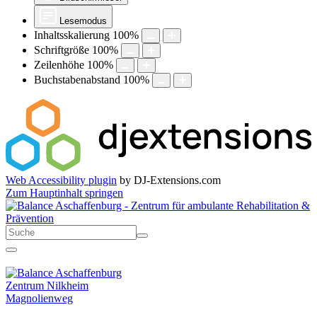
Lesemodus
Inhaltsskalierung
100
%
Schriftgröße
100
%
Zeilenhöhe
100
%
Buchstabenabstand
100
%
Web Accessibility plugin
by DJ-Extensions.com
Zum Hauptinhalt springen