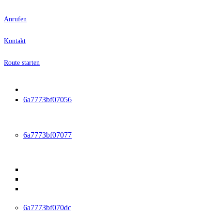
Anrufen
Kontakt
Route starten
Startseite
6a7773bf07056
Leistungen
6a7773bf07077
Ambulante Reha
Anschlussheilbehandlung (AHB)
Ambulante medizinische Reha (AMR)
Medizinisch-beruflich orientierte Reha (MBOR /
ABMR)
6a7773bf070dc
Physiotherapie