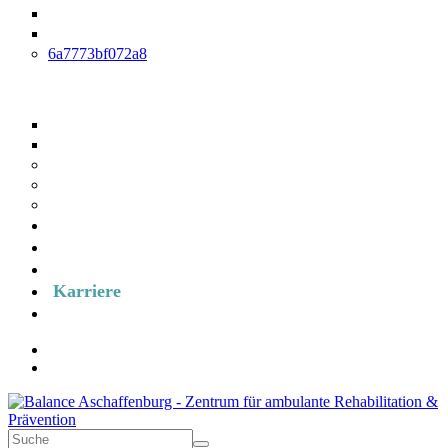
Hirnleistungstraining
Arbeitplatztraining und Arbeitplatztherapie
6a7773bf072a8
Reha-Nachsorge
IRENA
T-RENA
Prävention
RV-Fit
Medizinisches Training
Kurse
Über uns
Formulare
Karriere
Termin anfragen