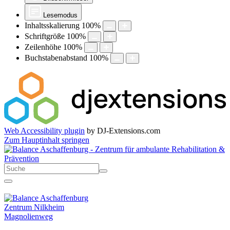
Lesemodus
Inhaltsskalierung
100
%
Schriftgröße
100
%
Zeilenhöhe
100
%
Buchstabenabstand
100
%
Web Accessibility plugin
by DJ-Extensions.com
Zum Hauptinhalt springen