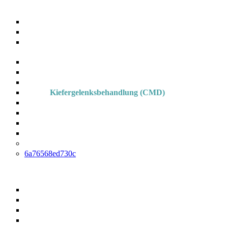
Krankengymnastik (KG)
Manuelle Therapie (MT)
Krankengymnastik auf neurophysiologischer Basis
(PNF/Bobath)
Krankengymnastik am Gerät (KGG)
Manuelle Lymphdrainage (MLD)
Klassische Massagetherapie (KMT)
Kiefergelenksbehandlung (CMD)
Graston Technik
Physikalische Therapie
Taping
Hydrojetmassage
Erweiterte ambulante Physiotherapie
6a76568ed730c
Ergotherapie
Motorisch-funktionelle Behandlung (MFB)
Sensomotorisch-perzeptive Behandlung (SPB)
Handtherapie
Individuelle thermoplastische Schienenversorgung