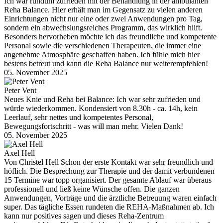
Ich war rundum zufrieden mit der Behandlung in der ambulanten
Reha Balance. Hier erhält man im Gegensatz zu vielen anderen
Einrichtungen nicht nur eine oder zwei Anwendungen pro Tag,
sondern ein abwechslungsreiches Programm, das wirklich hilft.
Besonders hervorheben möchte ich das freundliche und kompetente
Personal sowie die verschiedenen Therapeuten, die immer eine
angenehme Atmosphäre geschaffen haben. Ich fühle mich hier
bestens betreut und kann die Reha Balance nur weiterempfehlen!
05. November 2025
Peter Vent
Neues Knie und Reha bei Balance: Ich war sehr zufrieden und
würde wiederkommen. Kondensiert von 8.30h - ca. 14h, kein
Leerlauf, sehr nettes und kompetentes Personal,
Bewegungsfortschritt - was will man mehr. Vielen Dank!
05. November 2025
Axel Hell
Von Christel Hell Schon der erste Kontakt war sehr freundlich und
höflich. Die Besprechung zur Therapie und der damit verbundenen
15 Termine war topp organisiert. Der gesamte Ablauf war überaus
professionell und ließ keine Wünsche offen. Die ganzen
Anwendungen, Vorträge und die ärztliche Betreuung waren einfach
super. Das tägliche Essen rundeten die REHA-Maßnahmen ab. Ich
kann nur positives sagen und dieses Reha-Zentrum