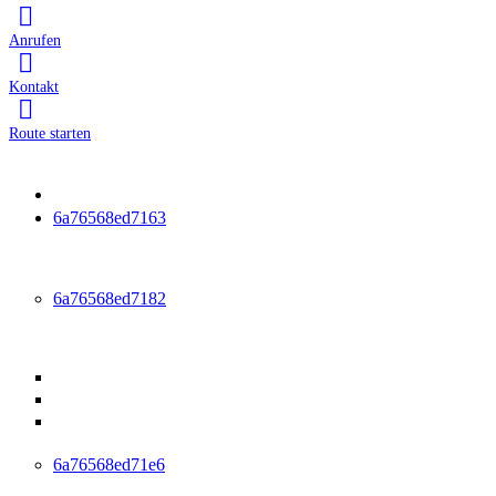
Anrufen
Kontakt
Route starten
Startseite
6a76568ed7163
Leistungen
6a76568ed7182
Ambulante Reha
Anschlussheilbehandlung (AHB)
Ambulante medizinische Reha (AMR)
Medizinisch-beruflich orientierte Reha (MBOR /
ABMR)
6a76568ed71e6
Physiotherapie