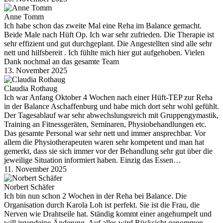
Anne Tomm
Ich habe schon das zweite Mal eine Reha im Balance gemacht.
Beide Male nach Hüft Op. Ich war sehr zufrieden. Die Therapie ist
sehr effizient und gut durchgeplant. Die Angestellten sind alle sehr
nett und hilfsbereit . Ich fühlte mich hier gut aufgehoben. Vielen
Dank nochmal an das gesamte Team
13. November 2025
Claudia Rothaug
Ich war Anfang Oktober 4 Wochen nach einer Hüft-TEP zur Reha
in der Balance Aschaffenburg und habe mich dort sehr wohl gefühlt.
Der Tagesablauf war sehr abwechslungsreich mit Gruppengymastik,
Training an Fitnessgeräten, Seminaren, Physiobehandlungen etc.
Das gesamte Personal war sehr nett und immer ansprechbar. Vor
allem die Physiotherapeuten waren sehr kompetent und man hat
gemerkt, dass sie sich immer vor der Behandlung sehr gut über die
jeweilige Situation informiert haben. Einzig das Essen…
11. November 2025
Norbert Schäfer
Ich bin nun schon 2 Wochen in der Reha bei Balance. Die
Organisation durch Karola Loh ist perfekt. Sie ist die Frau, die
Nerven wie Drahtseile hat. Ständig kommt einer angehumpelt und
will irgendeine Änderung. Auf alles wird Rücksicht genommen.