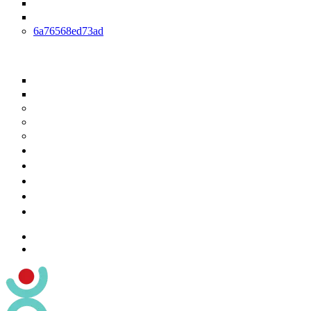
Hirnleistungstraining
Arbeitplatztraining und Arbeitplatztherapie
6a76568ed73ad
Reha-Nachsorge
IRENA
T-RENA
Prävention
RV-Fit
Medizinisches Training
Kurse
Über uns
Formulare
Karriere
Termin anfragen