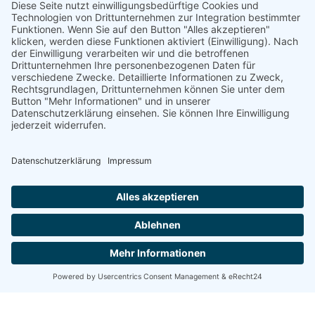
Werde Teil unseres Teams!
Mitarbeiter/in im Sozialdienst (m/w/d)
Start 01.10.2026
~ 1 Tag/Woche – vorzugsweise freitags