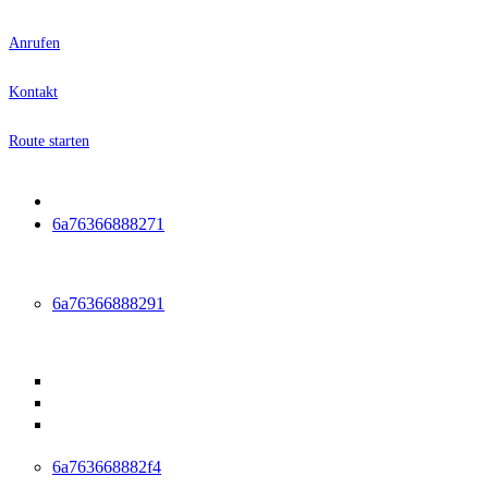
Anrufen
Kontakt
Route starten
Startseite
6a76366888271
Leistungen
6a76366888291
Ambulante Reha
Anschlussheilbehandlung (AHB)
Ambulante medizinische Reha (AMR)
Medizinisch-beruflich orientierte Reha (MBOR /
ABMR)
6a763668882f4
Physiotherapie