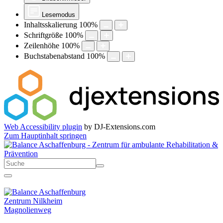
Lesemodus
Inhaltsskalierung
100
%
Schriftgröße
100
%
Zeilenhöhe
100
%
Buchstabenabstand
100
%
Web Accessibility plugin
by DJ-Extensions.com
Zum Hauptinhalt springen