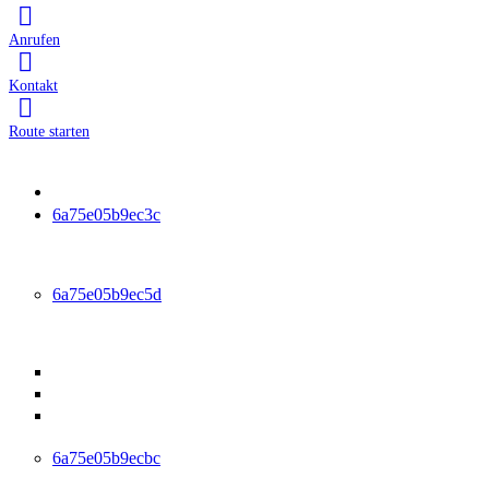
Anrufen
Kontakt
Route starten
Startseite
6a75e05b9ec3c
Leistungen
6a75e05b9ec5d
Ambulante Reha
Anschlussheilbehandlung (AHB)
Ambulante medizinische Reha (AMR)
Medizinisch-beruflich orientierte Reha (MBOR /
ABMR)
6a75e05b9ecbc
Physiotherapie