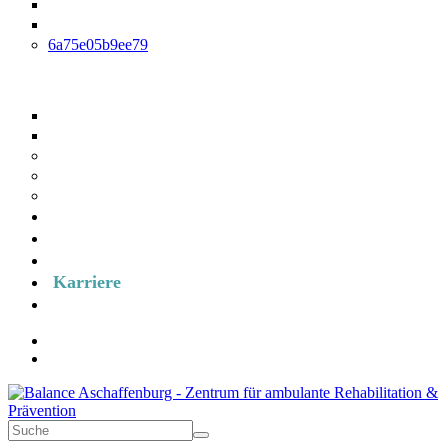
Hirnleistungstraining
Arbeitplatztraining und Arbeitplatztherapie
6a75e05b9ee79
Reha-Nachsorge
IRENA
T-RENA
Prävention
RV-Fit
Medizinisches Training
Kurse
Über uns
Formulare
Karriere
Termin anfragen