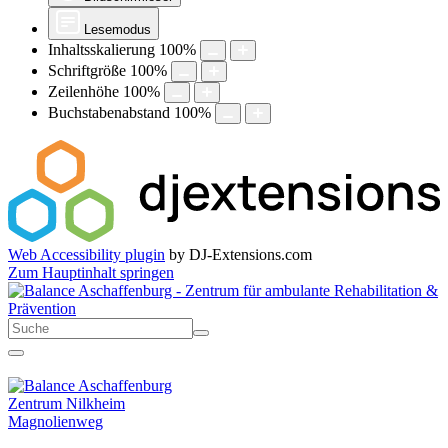
Lesemodus
Inhaltsskalierung
100
%
Schriftgröße
100
%
Zeilenhöhe
100
%
Buchstabenabstand
100
%
Web Accessibility plugin
by DJ-Extensions.com
Zum Hauptinhalt springen