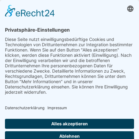
Werde Teil unseres Teams!
Sportwissenschaftler (Dipl./B.Sc.) (m/w/d)
Start zum nächstmöglichen Zeitpunkt
Vollzeit