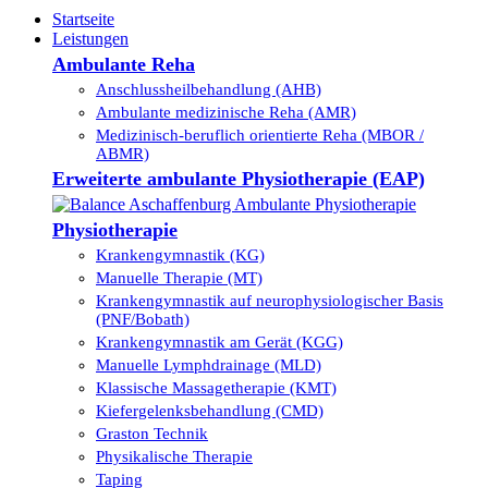
Startseite
Leistungen
Ambulante Reha
Anschlussheilbehandlung (AHB)
Ambulante medizinische Reha (AMR)
Medizinisch-beruflich orientierte Reha (MBOR /
ABMR)
Erweiterte ambulante Physiotherapie (EAP)
Physiotherapie
Krankengymnastik (KG)
Manuelle Therapie (MT)
Krankengymnastik auf neurophysiologischer Basis
(PNF/Bobath)
Krankengymnastik am Gerät (KGG)
Manuelle Lymphdrainage (MLD)
Klassische Massagetherapie (KMT)
Kiefergelenksbehandlung (CMD)
Graston Technik
Physikalische Therapie
Taping