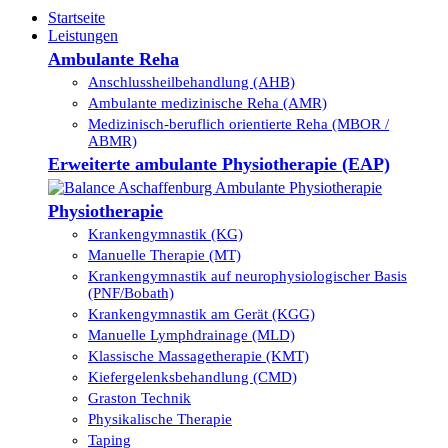
Startseite
Leistungen
Ambulante Reha
Anschlussheilbehandlung (AHB)
Ambulante medizinische Reha (AMR)
Medizinisch-beruflich orientierte Reha (MBOR /
ABMR)
Erweiterte ambulante Physiotherapie (EAP)
Physiotherapie
Krankengymnastik (KG)
Manuelle Therapie (MT)
Krankengymnastik auf neurophysiologischer Basis
(PNF/Bobath)
Krankengymnastik am Gerät (KGG)
Manuelle Lymphdrainage (MLD)
Klassische Massagetherapie (KMT)
Kiefergelenksbehandlung (CMD)
Graston Technik
Physikalische Therapie
Taping