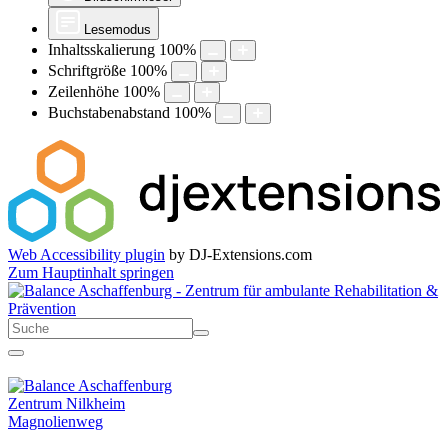
Lesemodus
Inhaltsskalierung
100
%
Schriftgröße
100
%
Zeilenhöhe
100
%
Buchstabenabstand
100
%
Web Accessibility plugin
by DJ-Extensions.com
Zum Hauptinhalt springen