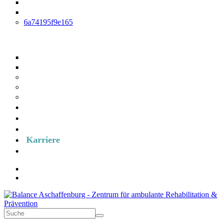
Hirnleistungstraining
Arbeitplatztraining und Arbeitplatztherapie
6a74195f9e165
Reha-Nachsorge
IRENA
T-RENA
Prävention
RV-Fit
Medizinisches Training
Kurse
Über uns
Formulare
Karriere
Termin anfragen