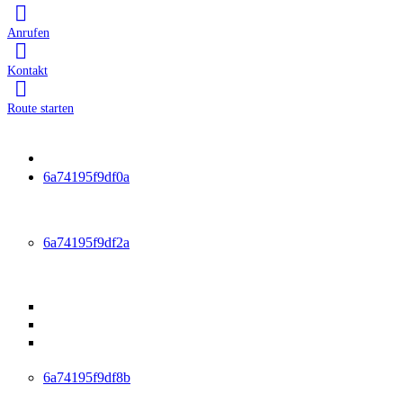
Anrufen
Kontakt
Route starten
Startseite
6a74195f9df0a
Leistungen
6a74195f9df2a
Ambulante Reha
Anschlussheilbehandlung (AHB)
Ambulante medizinische Reha (AMR)
Medizinisch-beruflich orientierte Reha (MBOR /
ABMR)
6a74195f9df8b
Physiotherapie