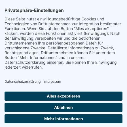
Psychologe (Dipl./MA.) (m/w/d)
Start zum nächstmöglichen Zeitpunkt